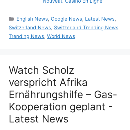
Nouveau Casino En Ligne
Categories
English News
,
Google News
,
Latest News
,
Switzerland News
,
Switzerland Trending News
,
Trending News
,
World News
Watch Scholz
verspricht Afrika
Ernährungshilfe – Gas-
Kooperation geplant -
Latest News