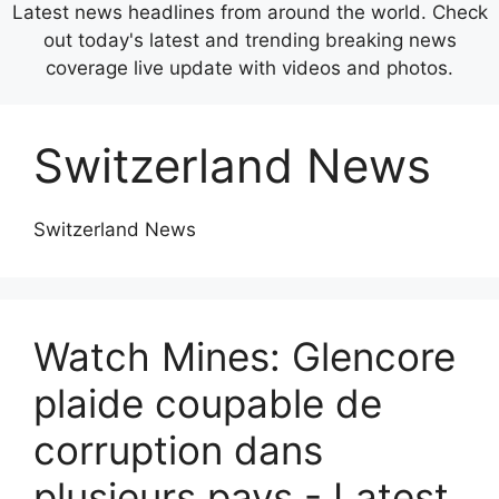
Latest news headlines from around the world. Check
out today's latest and trending breaking news
coverage live update with videos and photos.
Switzerland News
Switzerland News
Watch Mines: Glencore
plaide coupable de
corruption dans
plusieurs pays - Latest