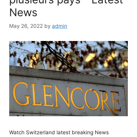
News
May 26, 2022
by
admin
Watch Switzerland latest breaking News