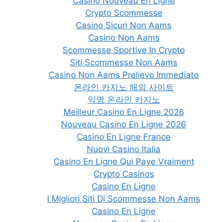
Casino Nouveau En Ligne
Crypto Scommesse
Casino Sicuri Non Aams
Casino Non Aams
Scommesse Sportive In Crypto
Siti Scommesse Non Aams
Casino Non Aams Prelievo Immediato
온라인 카지노 해외 사이트
익명 온라인 카지노
Meilleur Casino En Ligne 2026
Nouveau Casino En Ligne 2026
Casino En Ligne France
Nuovi Casino Italia
Casino En Ligne Qui Paye Vraiment
Crypto Casinos
Casino En Ligne
I Migliori Siti Di Scommesse Non Aams
Casino En Ligne