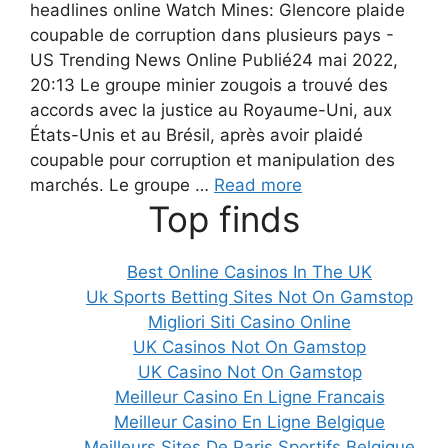
headlines online Watch Mines: Glencore plaide
coupable de corruption dans plusieurs pays -
US Trending News Online Publié24 mai 2022,
20:13 Le groupe minier zougois a trouvé des
accords avec la justice au Royaume-Uni, aux
États-Unis et au Brésil, après avoir plaidé
coupable pour corruption et manipulation des
marchés. Le groupe …
Read more
Top finds
Best Online Casinos In The UK
Uk Sports Betting Sites Not On Gamstop
Migliori Siti Casino Online
UK Casinos Not On Gamstop
UK Casino Not On Gamstop
Meilleur Casino En Ligne Francais
Meilleur Casino En Ligne Belgique
Meilleurs Sites De Paris Sportifs Belgique