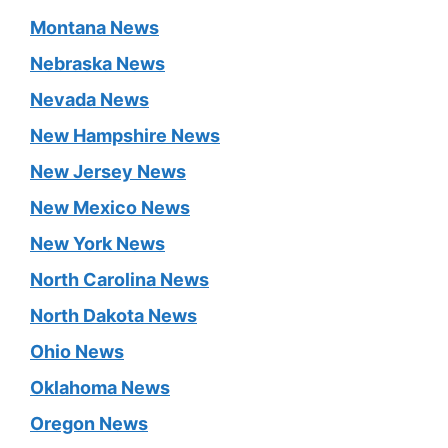
Montana News
Nebraska News
Nevada News
New Hampshire News
New Jersey News
New Mexico News
New York News
North Carolina News
North Dakota News
Ohio News
Oklahoma News
Oregon News