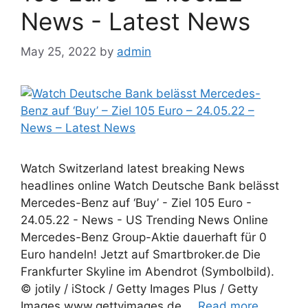
News - Latest News
May 25, 2022
by
admin
Watch Switzerland latest breaking News
headlines online Watch Deutsche Bank belässt
Mercedes-Benz auf ‘Buy’ - Ziel 105 Euro -
24.05.22 - News - US Trending News Online
Mercedes-Benz Group-Aktie dauerhaft für 0
Euro handeln! Jetzt auf Smartbroker.de Die
Frankfurter Skyline im Abendrot (Symbolbild).
© jotily / iStock / Getty Images Plus / Getty
Images www.gettyimages.de …
Read more