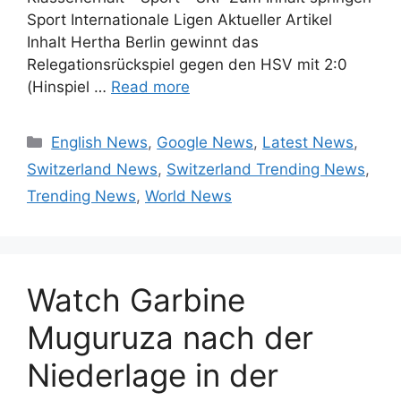
Sport Internationale Ligen Aktueller Artikel
Inhalt Hertha Berlin gewinnt das
Relegationsrückspiel gegen den HSV mit 2:0
(Hinspiel …
Read more
Categories
English News
,
Google News
,
Latest News
,
Switzerland News
,
Switzerland Trending News
,
Trending News
,
World News
Watch Garbine
Muguruza nach der
Niederlage in der