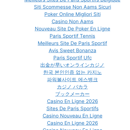
Siti Scommesse Non Aams Sicuri
Poker Online Migliori Siti
Casino Non Aams
Nouveau Site De Poker En Ligne
Paris Sportif Tennis
Meilleurs Site De Paris Sportif
Avis Sweet Bonanza
Paris Sportif Ufc
出金が早いオンラインカジノ
한국 본인인증 없는 카지노
파워볼사이트 에스뱅크
カジノ バカラ
ブックメーカー
Casino En Ligne 2026
Sites De Paris Sportifs
Casino Nouveau En Ligne
Casino En Ligne 2026